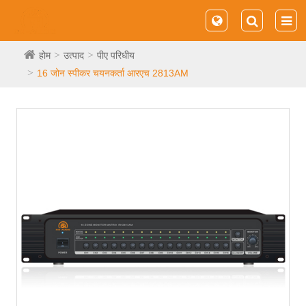
होम
उत्पाद
पीए परिधीय
16 जोन स्पीकर चयनकर्ता आरएच 2813AM