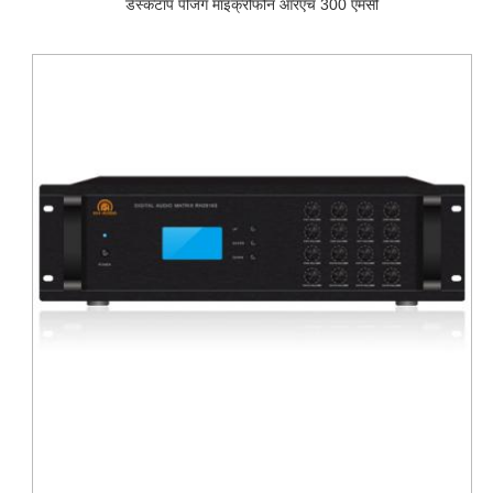
डेस्कटॉप पेजिंग माइक्रोफोन आरएच 300 एमसी