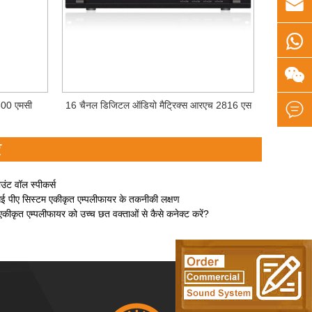



300 एमसी
16 चैनल डिजिटल ऑडियो मैट्रिक्स आरएच 2816 एस

र
ाउंट वॉल स्पीकर्स
ीए सिस्टम एकीकृत एम्पलीफायर के तकनीकी लक्षण
एकीकृत एम्पलीफायर को उच्च छत वक्ताओं से कैसे कनेक्ट करें?