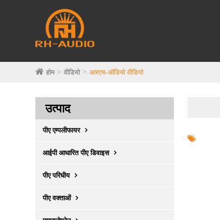
होम
वीडियो
आरएच-ऑडियो वीडियो
उत्पाद
पीए एम्पलीफायर
आईपी ​​आधारित पीए डिवाइस
पीए परिधीय
पीए वक्ताओं