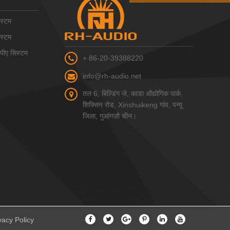
स्टम
स्टम
ीए सिस्टम
+ 86-20-39388220
info@rh-audio.net
तल 6, बिल्डिंग जे, काडा औद्योगिक पार्क,
शिक्सिन रोड, Xinshuikeng गांव, पन्यू
जिला, गुआंगज़ौ चीन।
vacy Policy