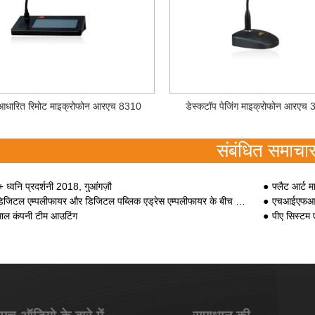
​आधारित रिमोट माइक्रोफोन आरएच 8310
डेस्कटॉप पेजिंग माइक्रोफोन आरएच 
संबंधित समाचा
+ ध्वनि प्रदर्शनी 2018, गुआंगज़ौ
फ्लैट आर्ट म
िजिटल एम्पलीफायर और डिजिटल पब्लिक एड्रेस एम्पलीफायर के बीच अंतर
एचआईएफआई प
ाल कंपनी टीम आउटिंग
पीए सिस्टम 