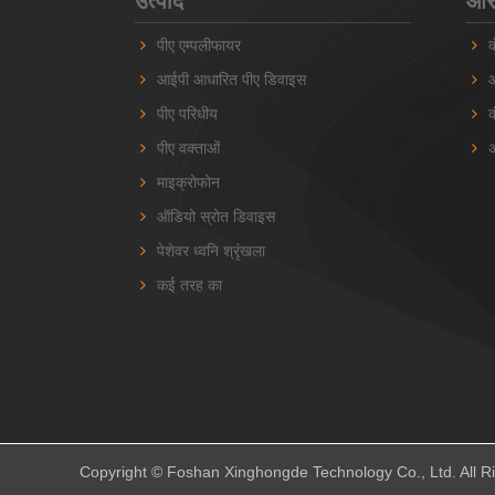
उत्पाद
आरए
पीए एम्पलीफायर
क
आईपी ​​आधारित पीए डिवाइस
ऑ
पीए परिधीय
क
पीए वक्ताओं
अ
माइक्रोफोन
ऑडियो स्रोत डिवाइस
पेशेवर ध्वनि श्रृंखला
कई तरह का
Copyright © Foshan Xinghongde Technology Co., Ltd. All R