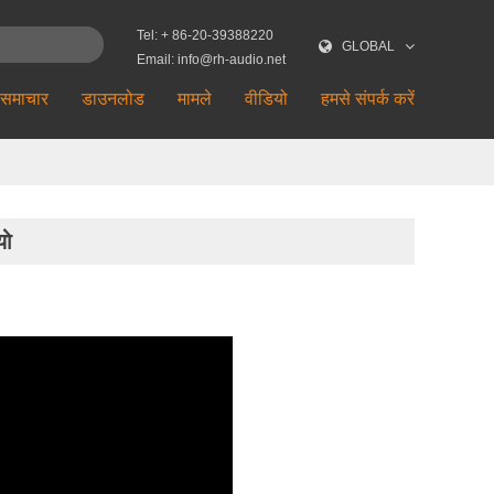
Tel: + 86-20-39388220
GLOBAL
Email: info@rh-audio.net
समाचार
डाउनलोड
मामले
वीडियो
हमसे संपर्क करें
यो