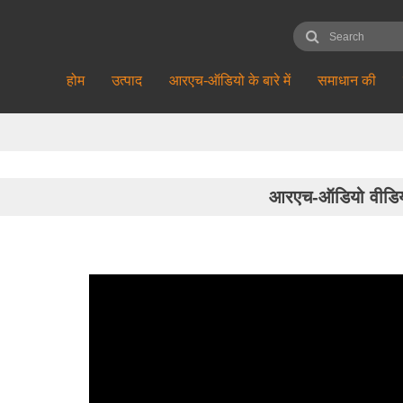
होम
उत्पाद
आरएच-ऑडियो के बारे में
समाधान की
आरएच-ऑडियो वीडि