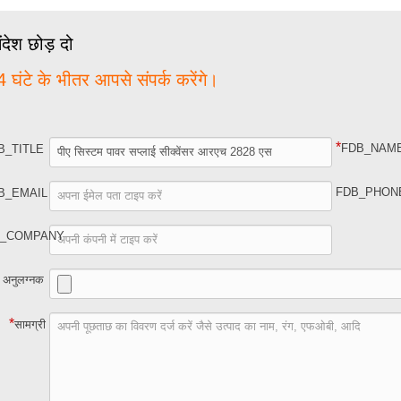
देश छोड़ दो
 घंटे के भीतर आपसे संपर्क करेंगे।
*
FDB_NAM
B_TITLE
FDB_PHON
B_EMAIL
B_COMPANY
अनुलग्नक
*
सामग्री