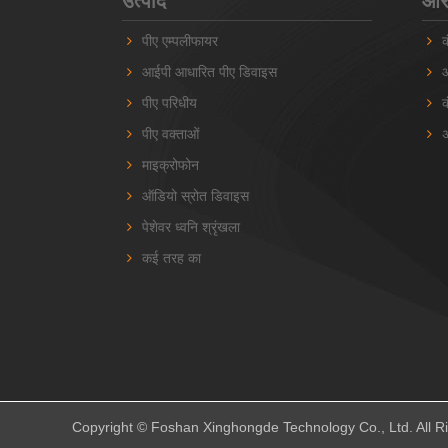
उत्पाद
आरए
पीए एम्पलीफायर
क
आईपी ​​आधारित पीए डिवाइस
ऑ
पीए परिधीय
क
पीए वक्ताओं
अ
माइक्रोफोन
ऑडियो स्रोत डिवाइस
पेशेवर ध्वनि श्रृंखला
कई तरह का
Copyright © Foshan Xinghongde Technology Co., Ltd. All R