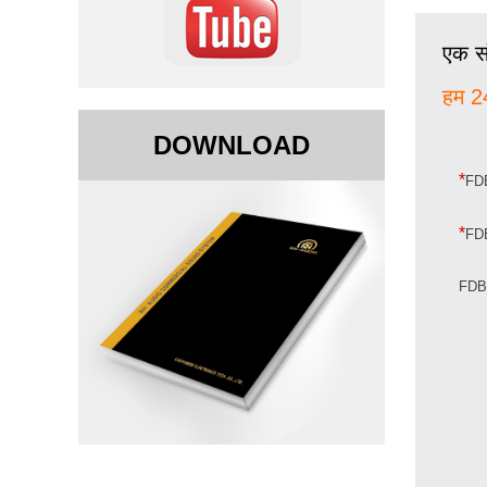
एक सं
हम 24
DOWNLOAD
*
FD
*
FD
FD