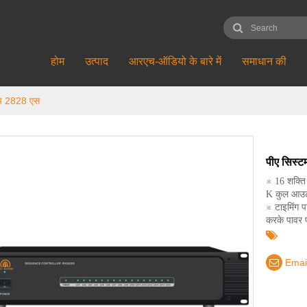
होम
उत्पाद
आरएच-ऑडियो के बारे में
समाधान की
रएच 2828 एस
पीए सिस्ट
※ 16 शक्त
K कुल आउटप
※ टाइमिंग प
करके पावर प
Emai