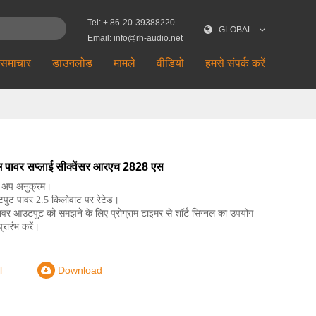
Tel: + 86-20-39388220
GLOBAL
Email: info@rh-audio.net
समाचार
डाउनलोड
मामले
वीडियो
हमसे संपर्क करें
म पावर सप्लाई सीक्वेंसर आरएच 2828 एस
ि अप अनुक्रम।
ुट पावर 2.5 किलोवाट पर रेटेड।
ावर आउटपुट को समझने के लिए प्रोग्राम टाइमर से शॉर्ट सिग्नल का उपयोग
्रारंभ करें।
l
Download