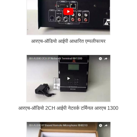
आरएच-ऑडियो आईपी आधारित एम्पलीफायर
आरएच-ऑडियो 2CH आईपी नेटवर्क टर्मिनल आरएच 1300