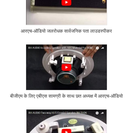
आरएच-ऑडियो जलरोधक सार्वजनिक पता लाउडस्पीकर
बीजीएम के लिए एबीएस सामग्री के साथ छत अध्यक्ष में आरएच-ऑडियो