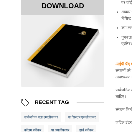
पर कोई
DOWNLOAD
आकार: स
विशिष्ट
कम ला
गुणवत्त
प्रतिबं
आईपी ​​पीए
संगठनों को
आवश्यकता ह
सार्वजनिक 
चाहिए।
RECENT TAG
संगठन जिन्ह
सार्वजनिक पता एम्पलीफायर
पा सिस्टम एम्पलीफायर
जटिल इंटर-
कॉलम स्पीकर
पा एम्पलीफायर
हॉर्न स्पीकर