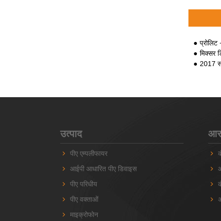
प्रोलिट 
मिक्सर ड
2017 स
उत्पाद
आरए
पीए एम्पलीफायर
क
आईपी ​​आधारित पीए डिवाइस
ऑ
पीए परिधीय
क
पीए वक्ताओं
अ
माइक्रोफोन