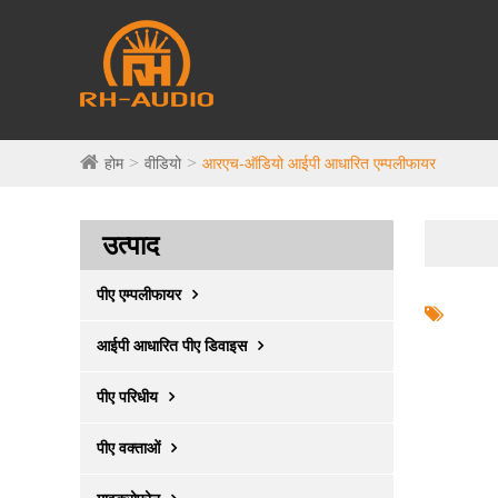
होम
वीडियो
आरएच-ऑडियो आईपी आधारित एम्पलीफायर
उत्पाद
पीए एम्पलीफायर
आईपी ​​आधारित पीए डिवाइस
पीए परिधीय
पीए वक्ताओं