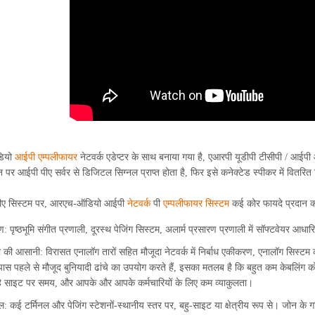
ियो
आईपी ​​एम्पलीफायर
नेटवर्क एडेप्टर के साथ बनाया गया है, एआरपी यूडीपी टीसीपी / आई
न पर आईपी पीए सर्वर से डिजिटल सिग्नल प्राप्त होता है, फिर इसे कनेक्टेड स्पीकर में वितरित
पीए सिस्टम पर, आरएच-ऑडियो आईपी
नेटवर्क
पी
एम्पलीफायर सिस्टम
कई कोर फायदे प्रदान करत
ण: पृष्ठभूमि संगीत प्रणाली, दूरस्थ पेजिंग सिस्टम, अलार्म प्रसारण प्रणाली में सॉफ्टवेयर आधारि
ा की आसानी: विरासत एनालॉग तारों सहित मौजूदा नेटवर्क में निर्बाध एकीकरण, एनालॉग सिस्ट
ास पहले से मौजूद बुनियादी ढांचे का उपयोग करते हैं, इसका मतलब है कि बहुत कम केबलिंग
ै साइट पर समय, और आपके और आपके कर्मचारियों के लिए कम व्याकुलता।
ल: कई टर्मिनल और पेजिंग स्टेशनों-स्थानीय स्तर पर, बहु-साइट या क्षेत्रीय रूप से। जोन के गत