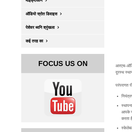
माइक्रोफोन
ऑडियो स्रोत डिवाइस
पेशेवर ध्वनि श्रृंखला
कई तरह का
FOCUS US ON
आरएच-ऑड
दूरस्थ स्था
परंपरागत 
नियंत्र
स्थापन
आपके प
करता ह
स्केलेब