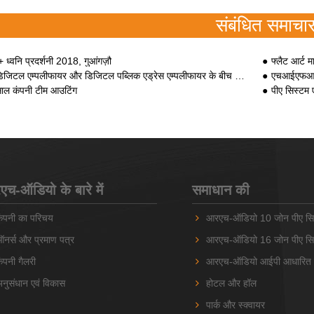
संबंधित समाचा
+ ध्वनि प्रदर्शनी 2018, गुआंगज़ौ
फ्लैट आर्ट म
िजिटल एम्पलीफायर और डिजिटल पब्लिक एड्रेस एम्पलीफायर के बीच अंतर
एचआईएफआई प
ाल कंपनी टीम आउटिंग
पीए सिस्टम 
च-ऑडियो के बारे में
समाधान की
ंपनी का परिचय
आरएच-ऑडियो 10 जोन पीए सि
नर्स और प्रमाण पत्र
आरएच-ऑडियो 16 जोन पीए सि
ंपनी गैलरी
आरएच-ऑडियो आईपी आधारित प
नुसंधान एवं विकास
होटल और हॉल
पार्क और स्क्वायर