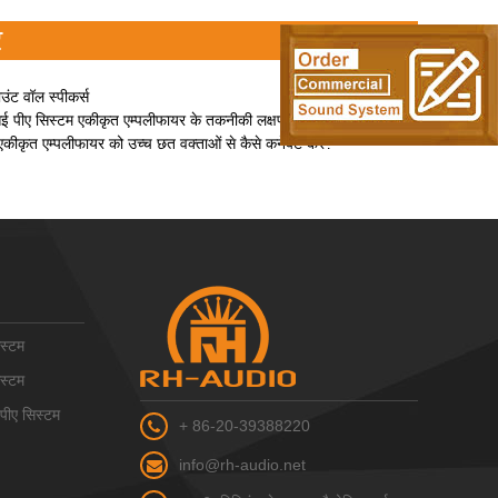
र
ाउंट वॉल स्पीकर्स
ीए सिस्टम एकीकृत एम्पलीफायर के तकनीकी लक्षण
एकीकृत एम्पलीफायर को उच्च छत वक्ताओं से कैसे कनेक्ट करें?
स्टम
स्टम
ीए सिस्टम
+ 86-20-39388220
info@rh-audio.net