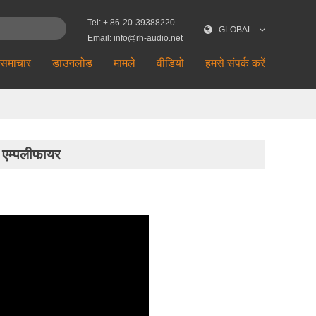
Tel: + 86-20-39388220
GLOBAL
Email: info@rh-audio.net
समाचार
डाउनलोड
मामले
वीडियो
हमसे संपर्क करें
एम्पलीफायर