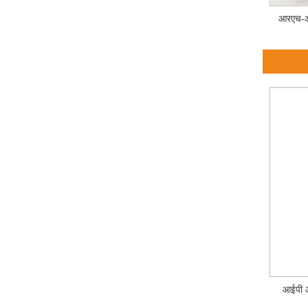
आरएच-ऑ
आईपी ​