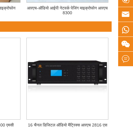
ाइक्रोफोन
आरएच-ऑडियो आईपी नेटवर्क पेजिंग माइक्रोफोन आरएच

8300



300 एमसी
16 चैनल डिजिटल ऑडियो मैट्रिक्स आरएच 2816 एस