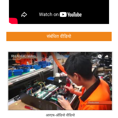
संबंधित वीडियो
आरएच-ऑडियो वीडियो