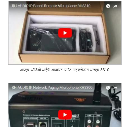
आरएच-ऑडियो आईपी आधारित रिमोट माइक्रोफोन आरएच 8310