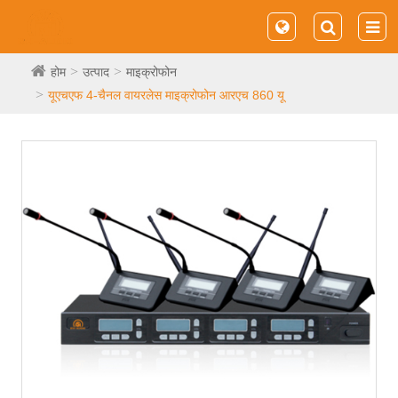
होम
उत्पाद
माइक्रोफोन
यूएचएफ 4-चैनल वायरलेस माइक्रोफोन आरएच 860 यू