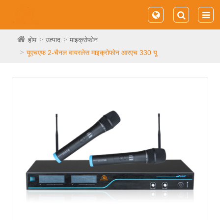
होम
उत्पाद
माइक्रोफोन
यूएचएफ 2-चैनल वायरलेस माइक्रोफोन आरएच 330 यू